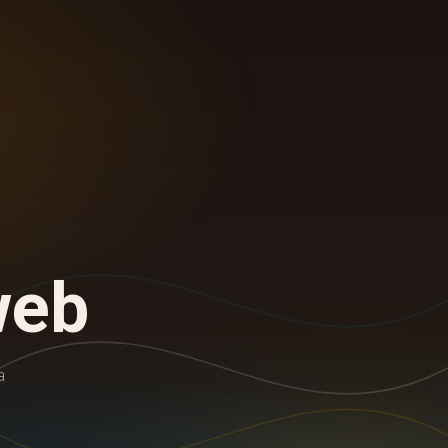
web
a